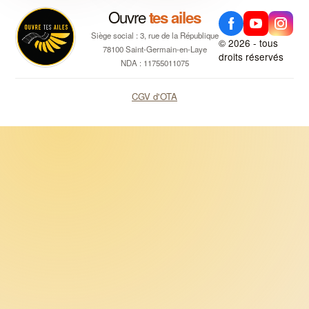
Ouvre
tes ailes
Siège social : 3, rue de la République
© 2026 - tous
78100 Saint-Germain-en-Laye
droits réservés
NDA : 11755011075
CGV d'OTA