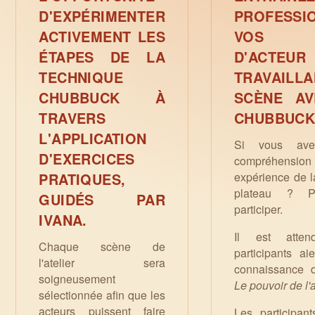
D'EXPÉRIMENTER
PROFESSI
ACTIVEMENT LES
VOS T
ÉTAPES DE LA
D'ACT
TECHNIQUE
TRAVAIL
CHUBBUCK À
SCÈNE AV
TRAVERS
CHUBBUCK
L'APPLICATION
Si vous av
D'EXERCICES
compréhens
PRATIQUES,
expérience de l
plateau ? P
GUIDÉS PAR
participer.
IVANA.
Il est atte
Chaque scène de
participants a
l'atelier sera
connaissance 
soigneusement
Le pouvoir de l'
sélectionnée afin que les
acteurs puissent faire
Les participant