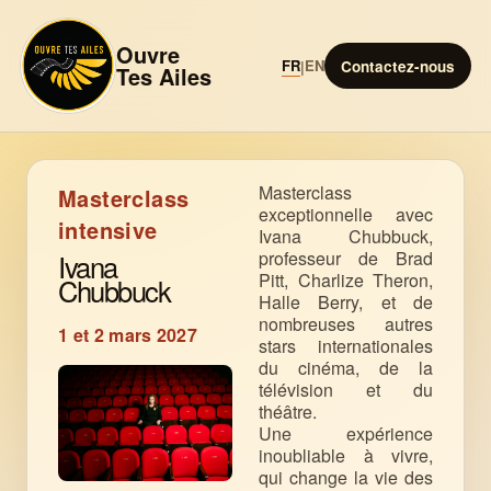
Ouvre
FR
EN
|
Contactez-nous
Tes Ailes
Masterclass
Masterclass
exceptionnelle avec
intensive
Ivana Chubbuck,
professeur de Brad
Ivana
Pitt, Charlize Theron,
Chubbuck
Halle Berry, et de
nombreuses autres
1 et 2 mars 2027
stars internationales
du cinéma, de la
télévision et du
théâtre.
Une expérience
inoubliable à vivre,
qui change la vie des