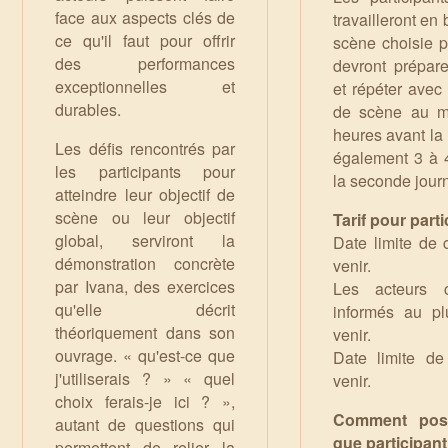
face aux aspects clés de
travailleront en
ce qu'il faut pour offrir
scène choisie pa
des performances
devront prépare
exceptionnelles et
et répéter avec 
durables.
de scène au m
heures avant la 
Les défis rencontrés par
également 3 à 
les participants pour
la seconde jour
atteindre leur objectif de
scène ou leur objectif
Tarif pour partic
global, serviront la
Date limite de 
démonstration concrète
venir.
par Ivana, des exercices
Les acteurs c
qu'elle décrit
informés au pl
théoriquement dans son
venir.
ouvrage. « qu'est-ce que
Date limite de
j'utiliserais ? » « quel
venir.
choix ferais-je ici ? »,
Comment post
autant de questions qui
que participant
permettent de relier la