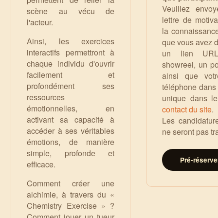
Veuillez envoy
scène au vécu de
lettre de motiva
l'acteur.
la connaissance
Ainsi, les exercices
que vous avez d
interactifs permettront à
un lien URL
chaque individu d'ouvrir
showreel, un po
facilement et
ainsi que vot
profondément ses
téléphone dans
ressources
unique dans l
émotionnelles, en
contact du site
.
activant sa capacité à
Les candidatur
accéder à ses véritables
ne seront pas tr
émotions, de manière
simple, profonde et
Pré-réserve
efficace.
Comment créer une
alchimie, à travers du «
Chemistry Exercise » ?
Comment jouer un tueur