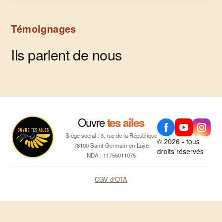
Témoignages
Ils parlent de nous
Ouvre
tes ailes
Siège social : 3, rue de la République
© 2026 - tous
78100 Saint-Germain-en-Laye
droits réservés
NDA : 11755011075
CGV d'OTA